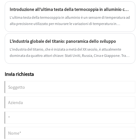
aver superato i test. Offriamo anche servizi di installazione e debug.
Introduzione all'ultima testa della termocoppia in alluminio con tubo protettivo
L'ultima testa della termocoppia in alluminio è un sensore di temperatura ad
alta precisione utilizzato per misurare le variazioni di temperatura in
ambienti ad alta temperatura.
L'industria globale del titanio: panoramica dello sviluppo
L'industria del titanio, che è iniziata a metà del XX secolo, è attualmente
dominata da quattro attori chiave: Stati Uniti, Russia, Cina e Giappone. Tra
questi, la Russia e la Cina sono diventate forze chiave nella catena di
approvvigionamento, sfruttando i loro vantaggi di risorse e capacità
Invia richiesta
produttive.