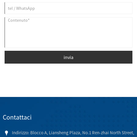
invia
Contattaci
Indirizzo: Blocco A, Liansheng Plaza, No.1 Ren-zhai North Street,