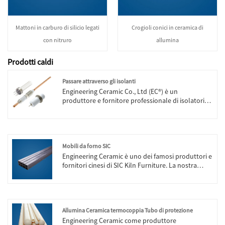
Mattoni in carburo di silicio legati
Crogioli conici in ceramica di
con nitruro
allumina
Prodotti caldi
Passare attraverso gli isolanti
Engineering Ceramic Co., Ltd (EC®) è un
produttore e fornitore professionale di isolatori
passanti (allumina 99,7% o allumina Alsint 799) in
Cina. Grazie al sistema di controllo di alta qualità
e al duro lavoro del team tecnico, i nostri isolatori
passanti possono essere realizzati passanti per
sensori ad alta temperatura che offrono
Mobili da forno SIC
protezione e prestazioni senza pari per i sensori a
Engineering Ceramic è uno dei famosi produttori e
temperature estreme di 1800°C e superiori.
fornitori cinesi di SIC Kiln Furniture. La nostra
Realizzati utilizzando una combinazione unica di
fabbrica è specializzata nella produzione di mobili
materiali e una tecnologia di tenuta
SIC Kiln.
all'avanguardia, consentono la progettazione di
sensori di prossima generazione. I nostri prodotti
sono stati venduti nel mercato mondiale con una
Allumina Ceramica termocoppia Tubo di protezione
buona reputazione.
Engineering Ceramic come produttore