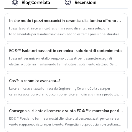
termocoppie. Benvenuti ad acquistare l'isolante
Blog Correlato
Recensioni
ceramico per termocoppia da Engineering
Ceramic. Ad ogni richiesta dei clienti viene data
risposta entro 24 ore.
In che modo i pezzi meccanici in ceramica di allumina offrono prestazioni di precisione in tutti i settori?
I pezzi lavorati in ceramica di allumina sono diventati una soluzione
fondamentale per le industrie che richiedono estrema precisione, durata e
stabilità in condizioni operative difficili. Dalle apparecchiature per
semiconduttori ai dispositivi medici e ai sistemi elettrici ad alta tensione,
EC © ™ Isolatori passanti in ceramica - soluzioni di contenimento
questi componenti offrono un equilibrio unico tra resistenza meccanica,
resistenza termica e isolamento elettrico. Rispetto ai metalli o ai polimeri, le
I passanti ceramica-metallo vengono utilizzati per trasmettere segnali
ceramiche di allumina garantiscono una maggiore durata e prestazioni più
elettrici o potenza mantenendo l'ermeticità e l'isolamento elettrico. Se
costanti, soprattutto in ambienti che comportano alte temperature,
l'affidabilità del prodotto è garantita, la tecnologia di brasatura segreta EC ©
sostanze chimiche corrosive o stress elettrico.
™ utilizza la brasatura per incollare e sigillare ceramiche e metalli per
Cos'è la ceramica avanzata...?
produrre un passante chiuso multiuso in grado di resistere ad ambienti
estremi.
La ceramica avanzata fornisce da Engineering Ceramic Co la base per
ceramica al carburo di silicio, componenti ceramici in allumina e prodotti per
la produzione di articoli in ceramica da laboratorio.
Consegna al cliente di camere a vuoto EC © ™ e macchina per rivestimento sputtering magnetron
EC © ™ Possiamo fornire ai nostri clienti servizi personalizzati per camere a
vuoto e apparecchiature per il vuoto. Progettiamo, produciamo e testiamo
soluzioni in base al loro utilizzo effettivo e le consegniamo a domicilio dopo