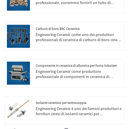
professionale, vorremmo fornirti un tubo di
protezione per termocoppie in ceramica di
allumina di alta qualità. E ti offriremo il miglior
servizio post-vendita e consegne puntuali.
Carburo di boro B4C Ceramica
Engineering Ceramic come uno dei produttori
professionali di ceramica di carburo di boro cinese
B4C e fabbrica di ceramica di carburo di boro
cinese B4C, siamo una forza forte e una gestione
completa. Inoltre, abbiamo la propria licenza di
esportazione.
Componente in ceramica di allumina per forno tubolare
Engineering Ceramic come produttore
professionale di componenti in ceramica di
allumina di alta qualità per forni tubolari, puoi
essere certo di acquistare componenti in ceramica
di allumina per forni tubolari dalla nostra fabbrica
e ti offriremo il miglior servizio post-vendita e
consegne puntuali.
Isolante ceramico per termocoppia
Engineering Ceramic è uno dei famosi produttori e
fornitori cinesi di isolanti ceramici per
termocoppie. La nostra fabbrica è specializzata
nella produzione di isolanti ceramici per