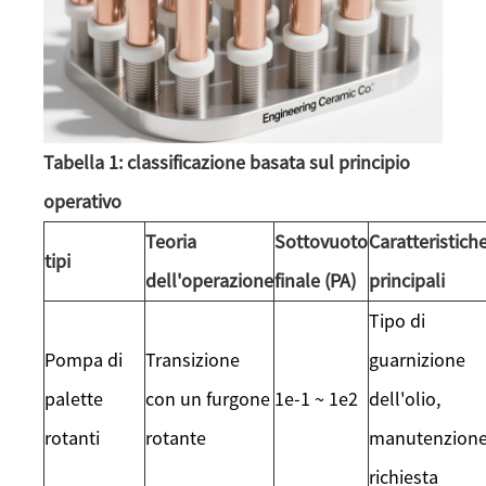
Tabella 1: classificazione basata sul principio
operativo
Teoria
Sottovuoto
Caratteristich
tipi
dell'operazione
finale (PA)
principali
Tipo di
Pompa di
Transizione
guarnizione
palette
con un furgone
1e-1 ~ 1e2
dell'olio,
rotanti
rotante
manutenzion
richiesta