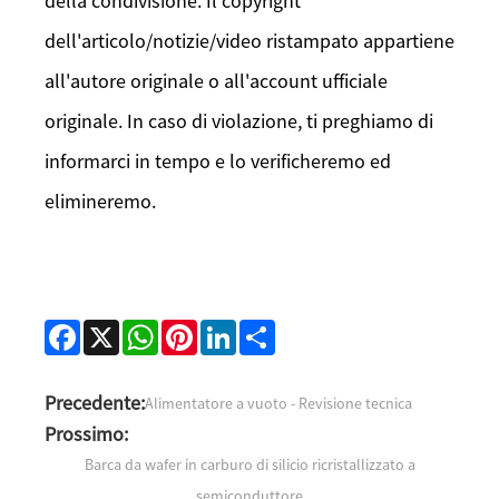
della condivisione. Il copyright
dell'articolo/notizie/video ristampato appartiene
all'autore originale o all'account ufficiale
originale. In caso di violazione, ti preghiamo di
informarci in tempo e lo verificheremo ed
elimineremo.
Facebook
X
WhatsApp
Pinterest
LinkedIn
Share
Precedente:
Alimentatore a vuoto - Revisione tecnica
Prossimo:
Barca da wafer in carburo di silicio ricristallizzato a
semiconduttore