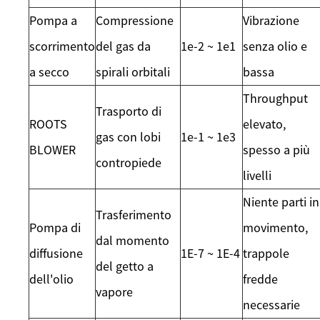
Pompa a
Compressione
Vibrazione
scorrimento
del gas da
1e-2 ~ 1e1
senza olio e
a secco
spirali orbitali
bassa
Throughput
Trasporto di
ROOTS
elevato,
gas con lobi
1e-1 ~ 1e3
BLOWER
spesso a più
contropiede
livelli
Niente parti in
Trasferimento
Pompa di
movimento,
dal momento
diffusione
1E-7 ~ 1E-4
trappole
del getto a
dell'olio
fredde
vapore
necessarie