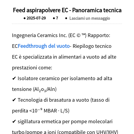
Feed aspirapolvere EC - Panoramica tecnica
●
2025-07-29
●
7
●
Lasciami un messaggio
Ingegneria Ceramics Inc. (EC © ™) Rapporto:
EC
Feedthrough del vuoto
- Riepilogo tecnico
EC è specializzata in alimentari a vuoto ad alte
prestazioni come:
✔ Isolatore ceramico per isolamento ad alta
tensione (Al₂o₃/Aln)
✔ Tecnologia di brasatura a vuoto (tasso di
perdita <10⁻⁹ MBAR · L/S)
✔ sigillatura ermetica per pompe molecolari
turbo/pompe a ioni (compatibile con UHV/XHV)