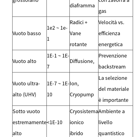
diaframma
gas
Radici +
Velocità vs.
1e2 ~ 1e-
Vuoto basso
Vane
efficienza
1
rotante
energetica
1E-1 ~ 1E-
Prevenzione
Vuoto alto
Diffusione,
7
backstream
La selezione
Vuoto ultra-
1E-7 ~ 1E-
Ion,
del materiale
alto (UHV)
10
Cryopump
è importante
Sotto vuoto
Cryosistema
Ambiente a
estremamente
<1E-10
ionico
livello
alto
ibrido
quantistico