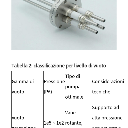
Tabella 2: classificazione per livello di vuoto
Tipo di
Gamma di
Pressione
Considerazioni
pompa
vuoto
(PA)
tecniche
ottimale
Supporto ad
Vane
Vuoto
alta pressione
1e5 ~ 1e2
rotante,
grossolano
con zavorra a