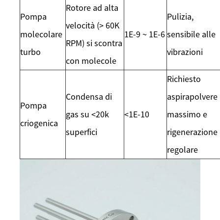
Rotore ad alta
Pompa
Pulizia,
velocità (> 60K
molecolare
1E-9 ~ 1E-6
sensibile alle
RPM) si scontra
turbo
vibrazioni
con molecole
Richiesto
Condensa di
aspirapolvere
Pompa
gas su <20k
<1E-10
massimo e
criogenica
superfici
rigenerazione
regolare