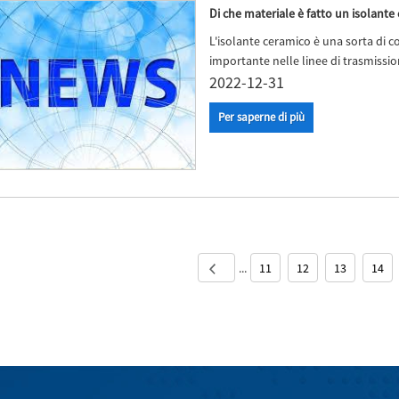
Di che materiale è fatto un isolant
L'isolante ceramico è una sorta di 
importante nelle linee di trasmissio
2022-12-31
Per saperne di più
...
11
12
13
14