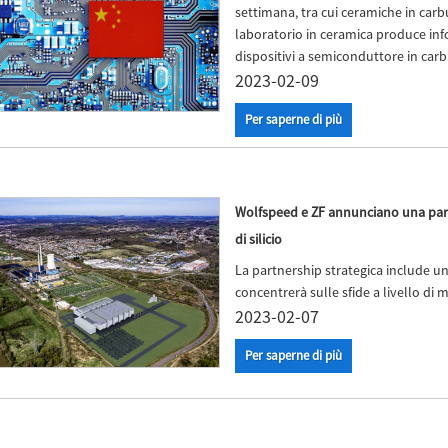
settimana, tra cui ceramiche in carbu
laboratorio in ceramica produce info
dispositivi a semiconduttore in carbu
2023-02-09
Per saperne di più
Wolfspeed e ZF annunciano una partn
di silicio
La partnership strategica include un
concentrerà sulle sfide a livello di 
2023-02-07
Per saperne di più