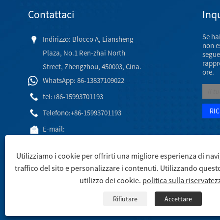
Contattaci
Inqu
Se ha
Indirizzo: Blocco A, Liansheng
non es
Plaza, No.1 Ren-zhai North
segue
rappr
Street, Zhengzhou, 450003, Cina.
ore.
WhatsApp: 86-13837109022
tel:
+86-15993701193
Telefono:
+86-15993701193
E-mail:
hj@engineeringceramic.com
Utilizziamo i cookie per offrirti una migliore esperienza di navi
traffico del sito e personalizzare i contenuti. Utilizzando questo s
utilizzo dei cookie.
politica sulla riservatez
Copyright © 2003 Engineering Ceramic Co., Ltd. - Tubi in ceramica
Rifiutare
Accettare