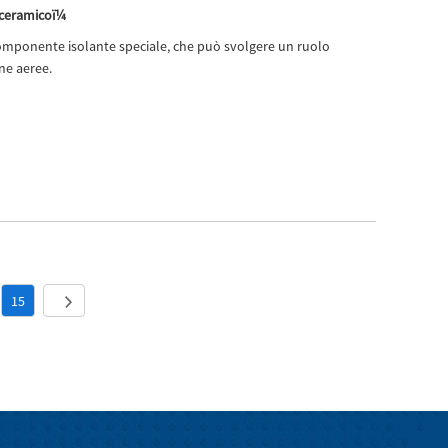
e ceramicoï¼
componente isolante speciale, che può svolgere un ruolo
ne aeree.
15