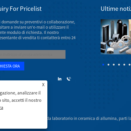
iry For Pricelist
Ultime noti
i domande su preventivi o collaborazione,
Mostra di componenti per macchine ceramiche a
itare a inviare un'e-mail o utilizzare il
marzo 2023
nte modulo di richiesta. Il nostro
Il meeting annuale dell'AAOS 2023 si svolgerà dal 7
esentante di vendita ti contatterà entro 24
all'11 marzo 2023 presso il Venetian Convention &
Expo Center di Las Vegas.
X
gazione, analizzare il
ito, accetti il ​​nostro
za
 di allumina, materiale da laboratorio in ceramica di allumina, parti lavo