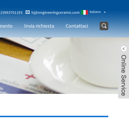
Italiano
-15993701193
hj@engineeringceramic.com
amento
Invia richiesta
Contattaci