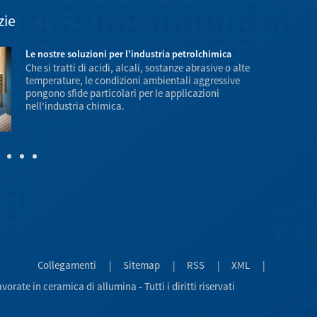
zie
Le nostre soluzioni per l'industria petrolchimica
Che si tratti di acidi, alcali, sostanze abrasive o alte
temperature, le condizioni ambientali aggressive
pongono sfide particolari per le applicazioni
nell'industria chimica.
di temperatura
infiammabilità
Collegamenti
|
Sitemap
|
RSS
|
XML
|
rate in ceramica di allumina - Tutti i diritti riservati