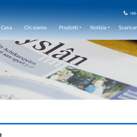
+86
Casa
Chi siamo
Prodotti
Notizia
Scaric
a