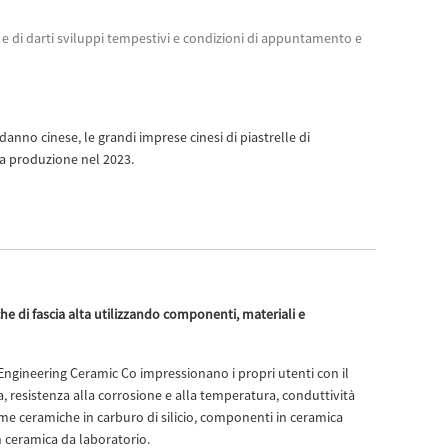
Live
da e di darti sviluppi tempestivi e condizioni di appuntamento e
anno cinese, le grandi imprese cinesi di piastrelle di
la produzione nel 2023.
che di fascia alta utilizzando componenti, materiali e
 Engineering Ceramic Co impressionano i propri utenti con il
a, resistenza alla corrosione e alla temperatura, conduttività
ome ceramiche in carburo di silicio, componenti in ceramica
in ceramica da laboratorio.